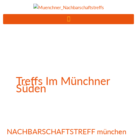
Zum
Inhalt
springen
Treffs Im Münchner
Süden
NACHBARSCHAFTSTREFF
münchen
NACHBARSCHAFTSTREFF münchen
süd